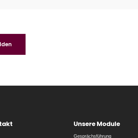
lden
takt
Unsere Module
Gesprächsführung