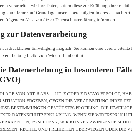
ren verarbeiten wir Ihre Daten, sofern diese zur Erfüllung einer rechtl
ng kann ferner auf Grundlage unseres berechtigten Interesses nach Art.
den folgenden Absätzen dieser Datenschutzerklärung informiert.
ng zur Datenverarbeitung
 ausdrücklichen Einwilligung möglich. Sie können eine bereits erteilte 
enverarbeitung bleibt vom Widerruf unberührt.
ie Datenerhebung in besonderen Fäll
DSGVO)
GE VON ART. 6 ABS. 1 LIT. E ODER F DSGVO ERFOLGT, HABE
EN SITUATION ERGEBEN, GEGEN DIE VERARBEITUNG IHRER 
 DIESE BESTIMMUNGEN GESTÜTZTES PROFILING. DIE JEWEILI
IESER DATENSCHUTZERKLÄRUNG. WENN SIE WIDERSPRUCH E
ERARBEITEN, ES SEI DENN, WIR KÖNNEN ZWINGENDE SCHU
ERESSEN, RECHTE UND FREIHEITEN ÜBERWIEGEN ODER DIE 