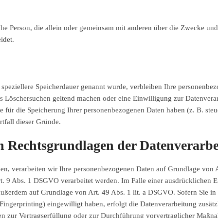
stische Person, die allein oder gemeinsam mit anderen über die Zwecke 
idet.
 speziellere Speicherdauer genannt wurde, verbleiben Ihre personenbez
tes Löschersuchen geltend machen oder eine Einwilligung zur Datenvera
de für die Speicherung Ihrer personenbezogenen Daten haben (z. B. steu
tfall dieser Gründe.
n Rechtsgrundlagen der Datenverarbei
ben, verarbeiten wir Ihre personenbezogenen Daten auf Grundlage von Art
. 9 Abs. 1 DSGVO verarbeitet werden. Im Falle einer ausdrücklichen E
g außerdem auf Grundlage von Art. 49 Abs. 1 lit. a DSGVO. Sofern Sie in
-Fingerprinting) eingewilligt haben, erfolgt die Datenverarbeitung zus
aten zur Vertragserfüllung oder zur Durchführung vorvertraglicher Maßna